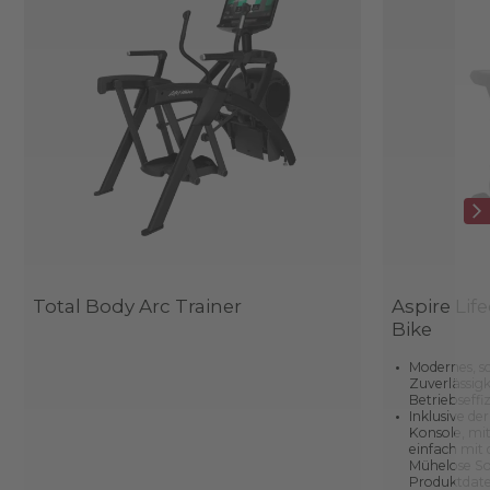
Total Body Arc Trainer
Aspire Lif
Bike
Modernes, s
Zuverlässig
Betriebseffi
Inklusive de
Konsole, mit
einfach mit
Mühelose So
Produktdate