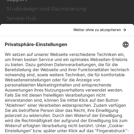
Studiodesign und Raumplanung
Service-Hub
Education Hub
Über
Vertriebspartner finden
Stores Finden
Rechtlich
Zugänglichkeit
Careers
Bei Facility Connect anmelden
Impressum