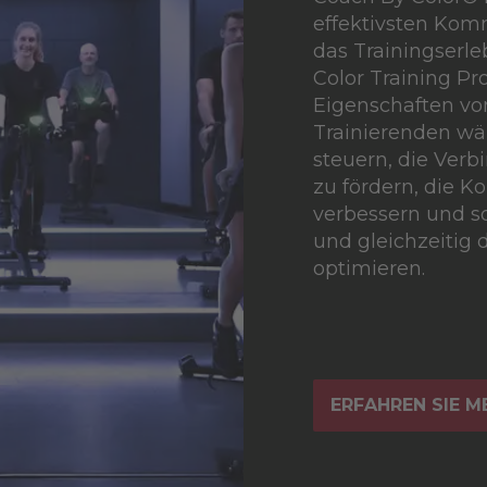
effektivsten Kom
das Trainingserle
Color Training Pr
Eigenschaften vo
Trainierenden wä
steuern, die Ver
zu fördern, die 
verbessern und so
und gleichzeitig 
optimieren.
ERFAHREN SIE 