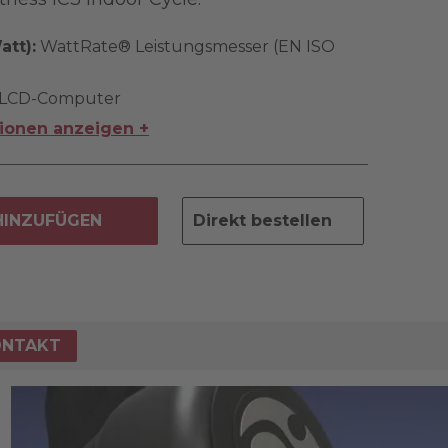
tt):
WattRate® Leistungsmesser (EN ISO
LCD-Computer
tionen anzeigen +
HINZUFÜGEN
Direkt bestellen
ONTAKT