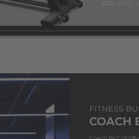
FITNESS B
COACH 
Coach By Color® n