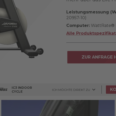
Leistungsmessung (Wa
20957-10)
Computer:
WattRate® 
Alle Produktspezifika
ZUR ANFRAGE 
IC3 INDOOR
K
ICH MÖCHTE DIREKT ZU
CYCLE