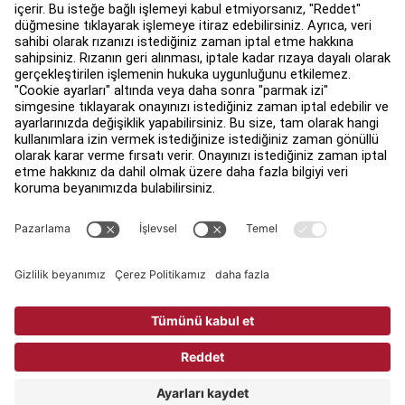
Hakkında
Bir Distribütör Bul
Mağaza bul
Yasal
Erişilebilirlik
Facility Connect'ya giriş yap
Temas
Gizlilik Ayarları
LIFE FITNESS GİZLİLİK POLİTİKASI
Yasal
Copyright © 2026 Life Fitness