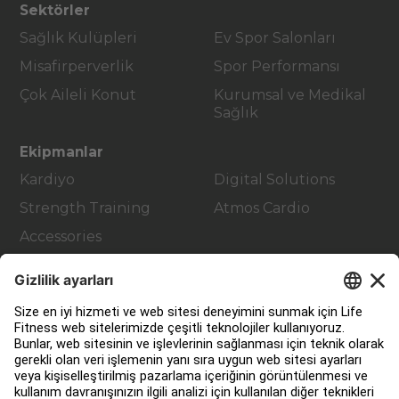
Sektörler
Sağlık Kulüpleri
Ev Spor Salonları
Misafirperverlik
Spor Performansı
Çok Aileli Konut
Kurumsal ve Medikal
Sağlık
Ekipmanlar
Kardiyo
Digital Solutions
Strength Training
Atmos Cardio
Accessories
Müşteri Hizmetleri
Fitness Tesis Tasarımı ve Düzenlemesi
Hizmet Merkezi
Eğitim Merkezi