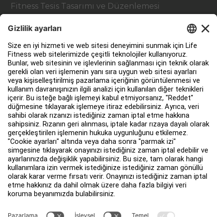
Fitness Tesis Tasarımı ve Düzenlemesi
Hizmet Merkezi
Eğitim Merkezi
Hakkında
Bir Distribütör Bul
Mağaza bul
Yasal
Erişilebilirlik
Facility Connect'ya giriş yap