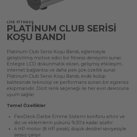
LIFE FITNESS
PLATINUM CLUB SERISI
KOŞU BANDI
Platinum Club Serisi Koşu Bandı, eğlenceyle
geliştirilmiş motive edici bir fitness deneyimi sunar.
Entegre LCD dokunmatik ekran, gelişmiş etkileşim,
internet bağlantısı ve daha pek çok özellik sunar.
Platinum Club Serisi Koşu Bandı, evde kulüp
kalitesinde teknoloji ve performans sunan bir egzersiz
ekipmanıdır. Dört renk seçeneği ile her evin dekoruna
uyum sağlar.
Temel Özellikler
FlexDeck Darbe Emme Sistemi konforu artırır ve
diz ve eklemlerin yükünü %30'a kadar azaltır
4 HP motor (8 HP peak), düşük desibel seviyesiyle
sessiz çalışır.