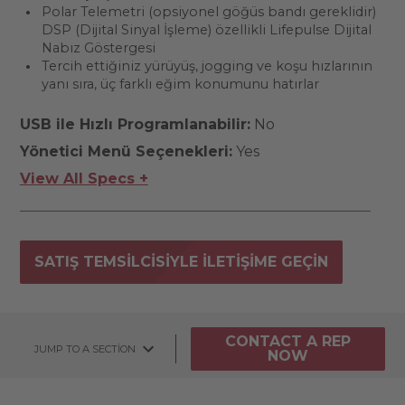
Polar Telemetri (opsiyonel göğüs bandı gereklidir)
DSP (Dijital Sinyal İşleme) özellikli Lifepulse Dijital
Nabız Göstergesi
Tercih ettiğiniz yürüyüş, jogging ve koşu hızlarının
yanı sıra, üç farklı eğim konumunu hatırlar
USB ile Hızlı Programlanabilir:
No
Yönetici Menü Seçenekleri:
Yes
View All Specs +
SATIŞ TEMSILCISIYLE ILETIŞIME GEÇIN
CONTACT A REP
JUMP TO A SECTION
NOW