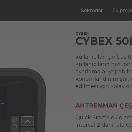
Sektörler
Ekipman
CYBEX
CYBEX 50
kullanıcılar için bas
kullanıcıların hızlı bi
ayarlamalar yapabilm
konumlandırılmıştır. 
edilmesi için kolay o
ANTRENMAN ÇEŞİ
Quick Start’a ek olara
Interval 2 dahil altı