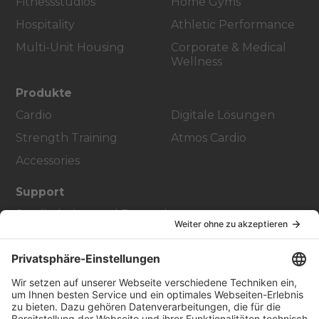
Fitnessstudios
Home Gyms
Hospitality
Athletic Performance
Multi-Unit Housing
Corporate & Medical
Wellness
Produkte
Cardio
Digitale Lösungen
Strength Training
Atmos Cardio
Accessories
Support
Studiodesign und Raumplanung
Service-Hub
Education Hub
Über
Vertriebspartner finden