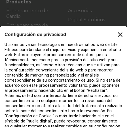
Productos
Entrenamiento de
Accesorios
Cardio
Digital Solutions
Entrenamiento de
Atmos Cardio
Fuerza
Atención al cliente
Diseño de instalaciones de fitness
Centro de servicios
Centro de Educación
Quiénes somos
Buscar un distribuidor
Encuentra una tienda
Legal
Accesibilidad