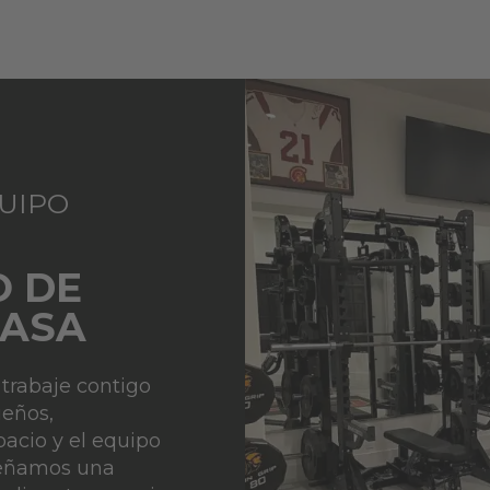
QUIPO
O DE
CASA
trabaje contigo
ueños,
acio y el equipo
señamos una