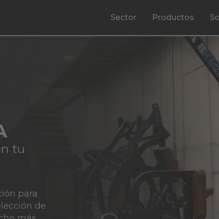
Sector
Productos
So
A
en tu
ción para
elección de
ucho más.