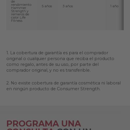
de
rendimiento
5 años
3 años
1 año
Hammer
Strength y
remeros de
calor Life
Fitness
1. La cobertura de garantía es para el comprador
original o cualquier persona que reciba el producto
como regalo, antes de su uso, por parte del
comprador original, y no es transferible.
2. No existe cobertura de garantía cosmética ni laboral
en ningún producto de Consumer Strength.
PROGRAMA UNA