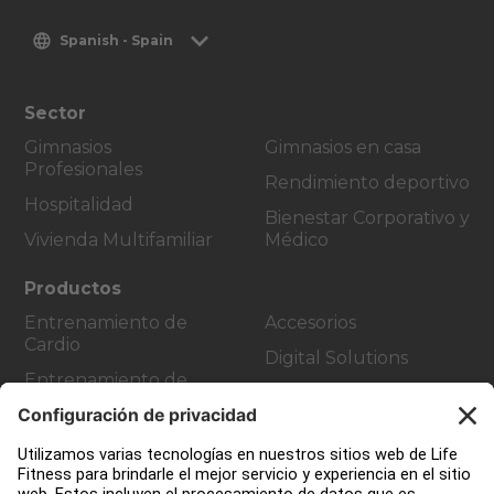
Spanish - Spain
Sector
Gimnasios
Gimnasios en casa
Profesionales
Rendimiento deportivo
Hospitalidad
Bienestar Corporativo y
Vivienda Multifamiliar
Médico
Productos
Entrenamiento de
Accesorios
Cardio
Digital Solutions
Entrenamiento de
Atmos Cardio
Fuerza
Atención al cliente
Diseño de instalaciones de fitness