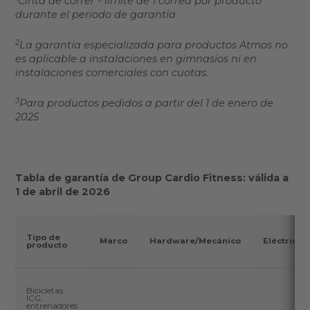
Cinta de correr - límite de 1 correa por producto
durante el periodo de garantía
2
La garantía especializada para productos Atmos no
es aplicable a instalaciones en gimnasios ni en
instalaciones comerciales con cuotas.
3
Para productos pedidos a partir del 1 de enero de
2025
Tabla de garantía de Group Cardio Fitness: válida a
1 de abril de 2026
Tipo de
Marco
Hardware/Mecánico
Eléctrico
producto
Bicicletas
ICG,
entrenadores