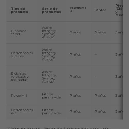
Piezas
Fotograma
Tipo de
Serie de
(Eléctr
Motor
3
producto
productos
y
Mecáni
Aspire,
Cintas de
Integrity,
7 años
7 años
3 años
1
correr
Symbio,
2
Atmos
Aspire,
Entrenadores
Integrity,
7 años
-
3 años
elípticos
Symbio,
2
Atmos
Aspire,
Bicicletas
Integrity,
verticales y
7 años
-
3 años
Symbio,
reclinadas
2
Atmos
Fitness
PowerMill
7 años
7 años
3 años
para la vida
Entrenadores
Fitness
7 años
7 años
3 años
Arc
para la vida
1