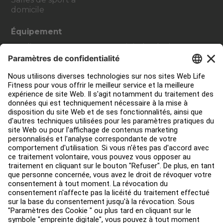
domicile
Équipement
Cardio
Digital Solutions
Strength Training
Atmos Cardio
Accessoires
Contact Service
Aménagement de club
Centre de services
Centre d’éducation
Environ
Trouver un distributeur
Find a Store
Légal