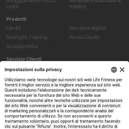
Alloggiamento multi-
Benessere aziendale e
unità
medico
Prodotti
Cardio
Soluzioni digitali
Strength Training
Atmos Cardio
Accessoristica
Servizio Clienti
Progettazione strutture
Hub di servizio
Hub per l'istruzione
Circa
Trova un distributore
Trova un negozio