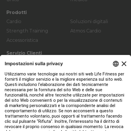
Prodotti
Cardio
Soluzioni digitali
Strength Training
Atmos Cardio
Accessoristica
Servizio Clienti
Progettazione strutture
Hub di servizio
Hub per l'istruzione
Circa
Trova un distributore
Trova un negozio
Legale