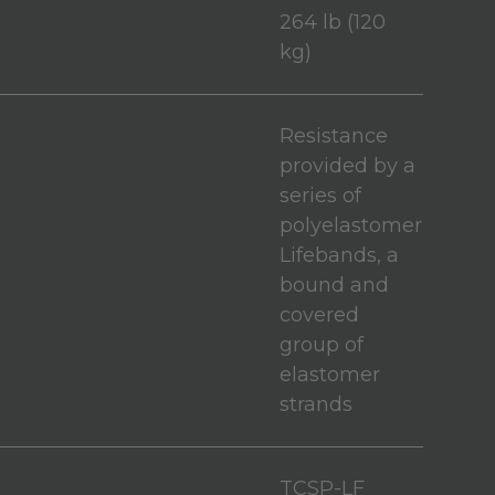
264 lb (120
kg)
Resistance
provided by a
series of
polyelastomer
Lifebands, a
bound and
covered
group of
elastomer
strands
TCSP-LF