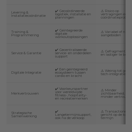
✔️ Gecoördineerde
⚠️ Risico op
Levering &
logistiek, installatie en
vertragingen en
Installatiecoördinatie
planningen
coördinatieproble
✔️ Geïntegreerde
Training &
⚠️ Variabel of niet
digitale
Programmering
aangeboden
workoutoplossingen
✔️ Gecentraliseerde
⚠️ Gefragmenteer
Service & Garantie
service- en onderdelen
en lastiger te behe
support
✔️ Een geïntegreerd
⚠️ Weinig tot geen
Digitale Integratie
ecosysteem tussen
tech-integratie
cardio en kracht
✔️ Voorkeurspartner
⚠️ Minder
voor wereldwijde
Merkvertrouwen
zichtbaarheid,
fitness-, hospitality-
minder vertrouwe
en recreatiemerken
✔️
⚠️ Transactioneel o
Strategische
Langetermijnsupport,
gericht op de korte
Samenwerking
ook na de verkoop
termijn