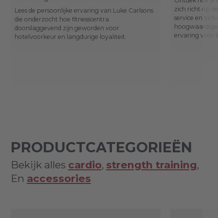
Ontdek hoe je 
zich richt op 
Lees de persoonlijke ervaring van Luke Carlsons
service en zich
die onderzocht hoe fitnesscentra
hoogwaardige,
doorslaggevend zijn geworden voor
ervaring voor l
hotelvoorkeur en langdurige loyaliteit.
PRODUCTCATEGORIEËN
Bekijk alles
cardio
,
strength training
,
En
accessories