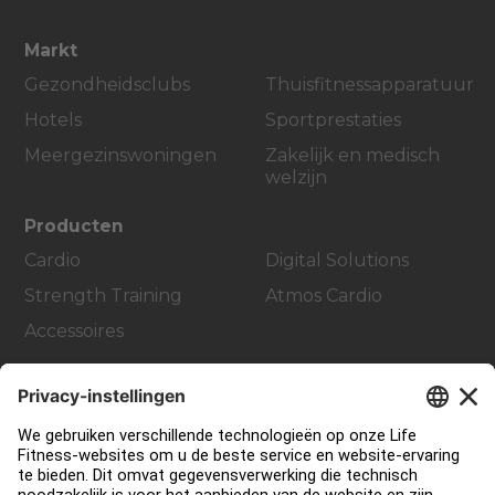
Markt
Gezondheidsclubs
Thuisfitnessapparatuur
Hotels
Sportprestaties
Meergezinswoningen
Zakelijk en medisch
welzijn
Producten
Cardio
Digital Solutions
Strength Training
Atmos Cardio
Accessoires
Support
Sportschool inrichting en design
Service Hub
Onderwijs Hub