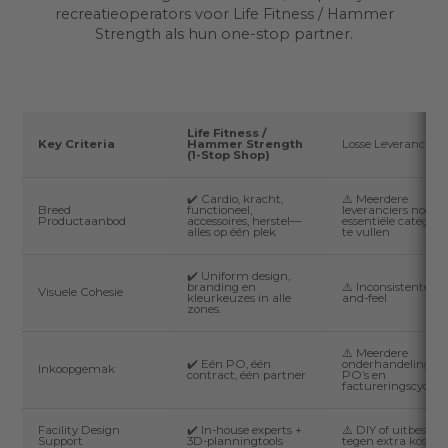
recreatieoperators voor Life Fitness / Hammer
Strength als hun one-stop partner.
Life Fitness /
Key Criteria
Hammer Strength
Losse Leveranciers
(1-Stop Shop)
✔️ Cardio, kracht,
⚠️ Meerdere
Breed
functioneel,
leveranciers nodig
Productaanbod
accessoires, herstel—
essentiële categori
alles op één plek
te vullen
✔️ Uniform design,
branding en
⚠️ Inconsistente lo
Visuele Cohesie
kleurkeuzes in alle
and-feel
zones.
⚠️ Meerdere
✔️ Eén PO, één
onderhandelingen,
Inkoopgemak
contract, één partner
PO’s en
factureringscycli
Facility Design
✔️ In-house experts +
⚠️ DIY of uitbestee
Support
3D-planningtools
tegen extra kosten