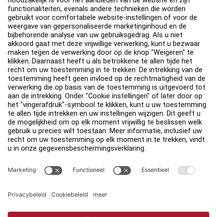
Over
Vind een distributeur
Zoek een Winkel
Legaal
Toegankelijkheid
Carrière
Aanmelden bij Facility Connect
Contact
Privacy-instellingen