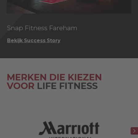
Snap Fitness Fareham
I
Bekijk Success Story
Be
MERKEN DIE KIEZEN
VOOR
LIFE FITNESS