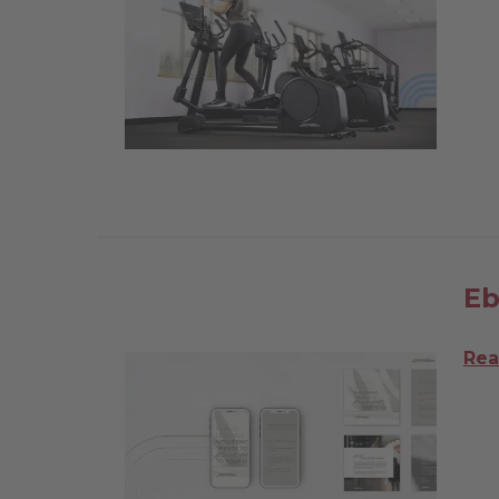
Eb
Rea