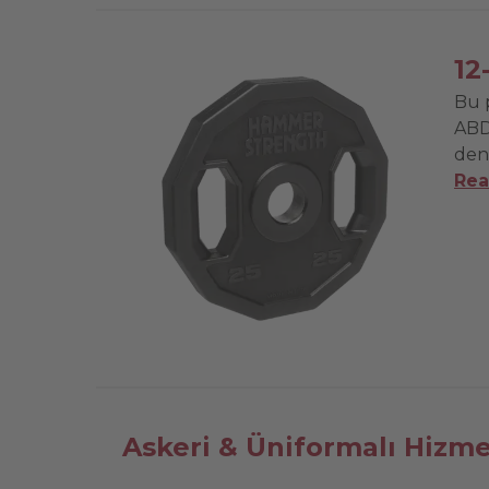
12
Bu 
ABD
deng
Rea
Askeri & Üniformalı Hizm