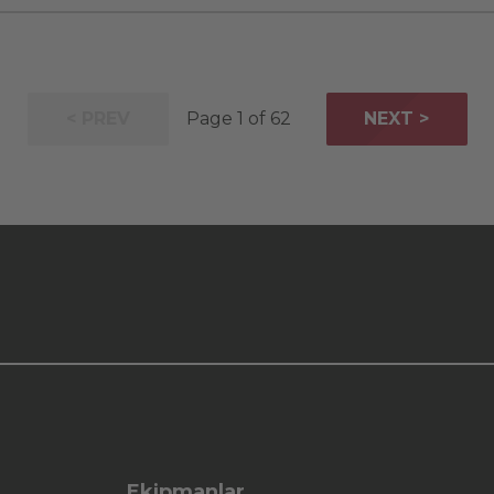
< PREV
Page 1 of 62
NEXT >
Ekipmanlar