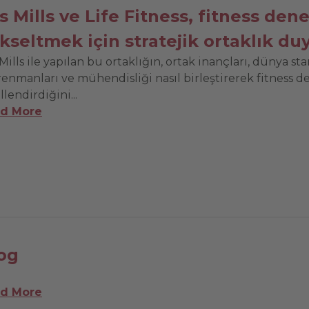
s Mills ve Life Fitness, fitness den
kseltmek için stratejik ortaklık d
Mills ile yapılan bu ortaklığın, ortak inançları, dünya st
renmanları ve mühendisliği nasıl birleştirerek fitness d
llendirdiğini...
d More
og
d More