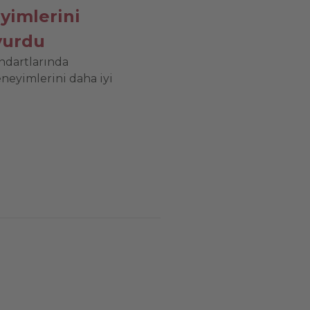
eyimlerini
uyurdu
andartlarında
eneyimlerini daha iyi