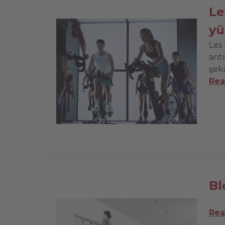
Le
yü
Les 
ant
şeki
Rea
Bl
Rea