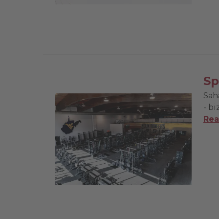
Sp
Sah
- bi
Rea