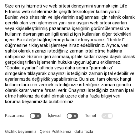
Fitness Tesis Tasarımı ve Düzenlemesi
Hizmet Merkezi
Eğitim Merkezi
Hakkında
Bir Distribütör Bul
Mağaza bul
Yasal
Erişilebilirlik
Facility Connect'ya giriş yap