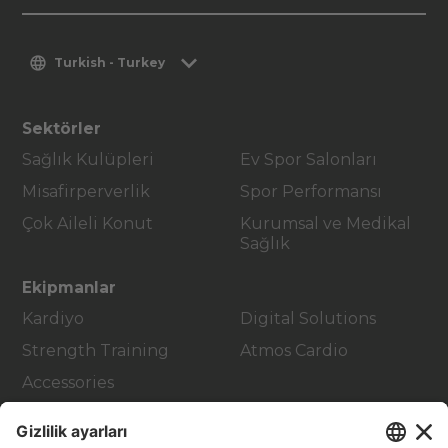
Turkish - Turkey
Sektörler
Sağlık Kulüpleri
Ev Spor Salonları
Misafirperverlik
Spor Performansı
Çok Aileli Konut
Kurumsal ve Medikal
Sağlık
Ekipmanlar
Kardiyo
Digital Solutions
Strength Training
Atmos Cardio
Accessories
Müşteri Hizmetleri