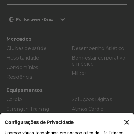
Portuguese - Brazil
Mercados
Clubes de saúde
Desempenho Atlético
Hospitalidade
Bem-estar corporativo
e médico
Condomínios
Militar
Residência
Equipamentos
Cardio
Soluções Digitais
Strength Training
Atmos Cardio
Accessories
Suporte ao Cliente