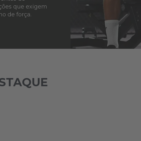
ações que exigem
o de força.
ESTAQUE