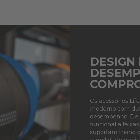
DESIGN
DESEM
COMPRO
Os acessórios Li
moderno com dura
desempenho. De a
funcional a faixa
suportam treino d
mobilidade em ins