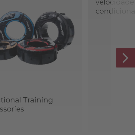
velocidade
condicion
tional Training
ssories