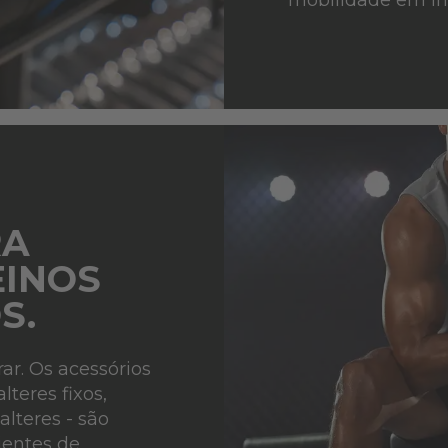
RA
EINOS
S.
rar. Os acessórios
teres fixos,
lteres - são
ientes de