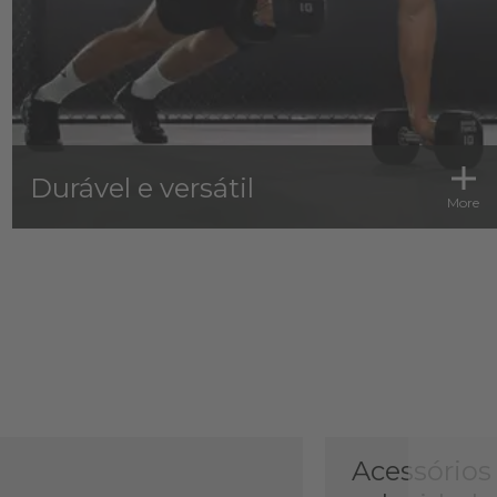
Durável e versátil
More
Acessórios