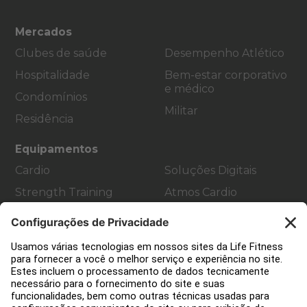
Mercados
Clubes de saúde
Desempenho Atlético
Hospitalidade
Bem-estar corporativo
e médico
Condomínios
Militar
Residência
Equipamentos
Cardio
Soluções Digitais
Strength Training
Atmos Cardio
Accessories
Suporte ao Cliente
Design de academia
Hub de serviço