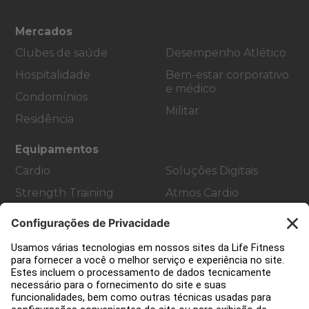
Mercados
Clubes de saúde
Desempenho Atlético
Hospitalidade
Bem-estar corporativo
e médico
Condomínios
Militar
Residência
Equipamentos
Cardio
Soluções Digitais
Strength Training
Atmos Cardio
Accessories
Suporte ao Cliente
Design de academia
Hub de serviço