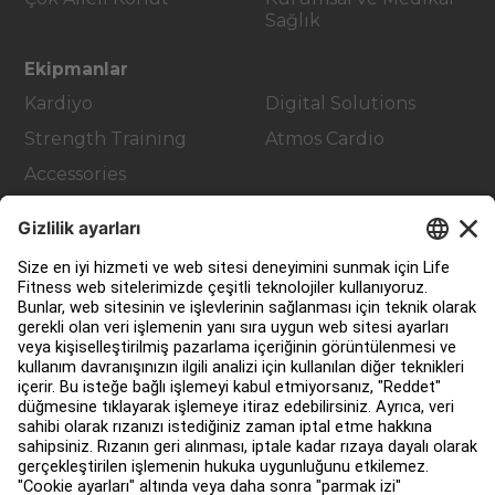
Sağlık
Ekipmanlar
Kardiyo
Digital Solutions
Strength Training
Atmos Cardio
Accessories
Müşteri Hizmetleri
Fitness Tesis Tasarımı ve Düzenlemesi
Hizmet Merkezi
Eğitim Merkezi
Hakkında
Bir Distribütör Bul
Mağaza bul
Yasal