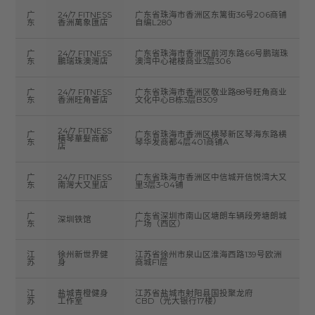
广
24/7 FITNESS
广东省珠海市香洲区东篱街36号206商铺
东
香洲萬象匯店
自编L280
广
24/7 FITNESS
广东省珠海市香洲区前河东路66号鹏瑞珠
东
鵬瑞珠澳灣店
澳湾中心裙楼商业3层306
广
24/7 FITNESS
广东省珠海市香洲区敬业路88号旺角商业
东
香洲旺角薈店
文化中心B栋3层B309
24/7 FITNESS
广
广东省珠海市香洲区横琴新区琴海东路横
橫琴華髮商都
东
琴华发商都4层401商铺A
店
广
24/7 FITNESS
广东省珠海市香洲区中信城开信悦湾大又
东
南灣大又里店
里3层3-04铺
广
广东省深圳市南山区塘朗车辆段旁塘朗城
深圳铁馆
东
广场（西区）
江
徐州新世界健
江苏省徐州市泉山区淮海西路139号欧洲
苏
身
商城F1层
江
盐城青橙健身
江苏省盐城市射阳县国投聚龙府
苏
工作室
CBD（光大银行17楼）