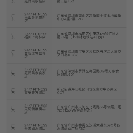
东
羅湖萬象城店
期五层T501
24/7 FITNESS
广
广东省深圳市南山区高新南十道金地威新
南山金地威新
东
中心A座2层L213
店
广
24/7 FITNESS
广东省深圳市福田区中康路128号汇顶大
东
福田上梅林店
厦F6层（上梅林地铁站A口旁）
24/7 FITNESS
广
广东省深圳市宝安区沙福路与滨江大道交
寶安冰雪世界
东
叉口北100米
店
24/7 FITNESS
广
广东省深圳市罗湖区梅园路819号万象食
羅湖萬象食家
东
家6楼L601
店
广
24/7 FITNESS
新安街道海旺社区 N12区壹方中心南区
东
寶安壹方城店
007
24/7 FITNESS
广
广东省广州市天河区马场路36号领展广场
天河領展廣場
东
7层712商铺(客语旁边)
店
广
24/7 FITNESS
广东省广州市番禺区汉溪大道东390号四
东
番禺四海城店
海城商业广场F3层