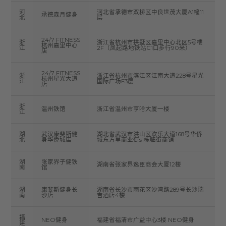
河
河北省承德市双桥区中良世茂大厦A1幢11
承德森月健身
北
层
24/7 FITNESS
浙
浙江省杭州市拱墅区嘉里中心北区5号楼
杭州嘉里中心
江
2F（凤起路地铁站C1口步行90米）
店
24/7 FITNESS
浙
浙江省杭州市滨江区江南大道228号星光
杭州星光大道
江
国际广场F3层
店
浙
温州铁馆
浙江省温州市亨哈大厦一楼
江
湖
武汉康斐斯健
湖北省武汉市洪山区欢乐大道168号华侨
北
身华侨城店
城东方里商业街s1栋临街商铺
湖
张家界子健铁
湖南省张家界逸臣商会大厦12楼
南
馆
湖
康斐斯健身长
湖南省长沙市雨花区沙湾路289号长沙瑞
南
沙店
吉酒店4楼
福
NEO健身
福建省福清市广益中心3楼 NEO健身
建