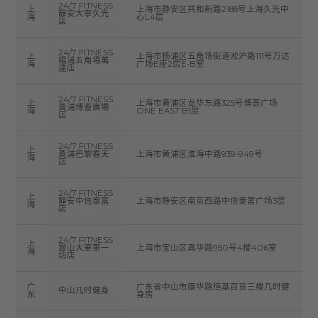
24/7 FITNESS
上
上海市静安区共和新路2188号上海久光中
靜安大寧久光
海
心L4层
店
24/7 FITNESS
上
上海市杨浦区五角场街道淞沪路111号万达
楊浦五角場萬
海
广场E座2层E-B室
達店
24/7 FITNESS
上
上海市黄浦区龙华东路325号博荟广场
黃浦博薈廣場
海
ONE EAST B1层
店
24/7 FITNESS
上
黃浦巴黎春天
上海市黄浦区淮海中路939-949号
海
店
24/7 FITNESS
上
靜安中信泰富
上海市静安区南京西路中信泰富广场3层
海
店
24/7 FITNESS
上
寶山大華第一
上海市宝山区真华路950号4楼406室
海
坊店
广
广东省中山市康华路恒基百货三楼几时健
中山几时健身
东
身房