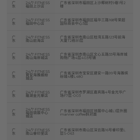
广
24/7 FITNESS
广东省深圳市福田区上沙椰树村9巷1号2
东
福田上沙店
楼
广
24/7 FITNESS
广东省深圳市福田区福华三路168号荣超
东
福田中心店
国际商会中心3层
广
24/7 FITNESS
广东省深圳市南山区桂湾五路123号前海
东
南山前海店
大厦T2栋B1层
广
24/7 FITNESS
广东省深圳市南山区文心五路33号海岸城
东
南山海岸城店
购物广场4层403号铺
24/7 FITNESS
广
广东省深圳市宝安区建安一路99号海雅缤
寶安海雅繽紛
东
纷城4楼L480
城店
广
24/7 FITNESS
广东省深圳市罗湖区嘉宾路4号金光华广
东
羅湖金光華店
场F7层-003
24/7 FITNESS
广
广东省深圳市福田区领展中心城L1层外圈
福田領展中心
东
manner coffee斜对面
城店
广
24/7 FITNESS
广东省深圳市南山区深云路16号睿印里L
东
南山睿印里店
层S-063