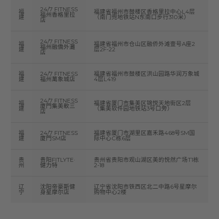
24/7 FITNESS
福
福建省福州市鼓楼区香格里拉中心L4层
福州香格里拉
建
（南门兜地铁站N东南口步行310米）
店
24/7 FITNESS
福
福建省福州市仓山区融侨外滩壹号A座2
福州融僑外灘
建
层2F-22
店
福
24/7 FITNESS
福建省福州市鼓楼区洪山园路华润万象城
建
福州萬象城店
4层L419
24/7 FITNESS
福
福建省厦门市集美区锦悦天地街区2层
廈門集美軟三
建
（集美软件园地铁站3号口旁）
店
福
24/7 FITNESS
福建省厦门市湖里区嘉禾路468号SM国
建
廈門SM店
际中心C栋6层
贵
贵阳FITLYTE·
贵州省贵阳市观山湖区美的悦然广场T1栋
州
健力特
2-18
辽
沈阳帝豪斯健
辽宁省沈阳市铁西区北二中路6号星摩尔
宁
身星摩尔店
购物中心2楼