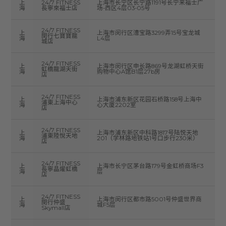
上
24/7 FITNESS
上海市长宁区长宁路1191号长宁来福士广
海
長寧來福士店
场-西区4层03-05号
24/7 FITNESS
上
上海市闵行区漕宝路3299弄15号宝龙城
閔行七寶寶龍
海
L4层
城店
24/7 FITNESS
上
上海市闵行区申长路869号龙湖虹桥天街
虹橋龍湖天街
海
购物中心A馆B1层27b房
店
24/7 FITNESS
上
上海市浦东新区花园石桥路158号上海中
浦東上海中心
海
心大厦2202室
店
24/7 FITNESS
上
上海市浦东新区中科路1817号陆悦天地
浦東陸悅天地
海
201（学林路地铁站1号口步行230米）
店
24/7 FITNESS
上
上海市长宁区茅台路179号金虹桥商场F3
長寧晶燿虹橋
海
层
店
24/7 FITNESS
上
上海市闵行区都市路5001号仲盛世界商
閔行仲盛
海
城F5层
Skymall店