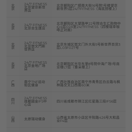
24/7 FITNESS
北
北京朝阳区广顺南大街16号院1号楼望京
北京望京新世
京
新世界5层24/7FITNESS（海底捞楼上）
界店
北京朝阳区大望路甲22号院合生汇购物中
北
24/7 FITNESS
心4层02A室24/7FITNESS（四楼瑞幸咖
京
北京合生匯店
啡正对面）
24/7 FITNESS
北
北京东城区崇文门外大街5号新世界百货3
北京崇文門新
京
层L03F027号
世界店
24/7 FITNESS
北
北京朝阳区光华东里8号院中海广场1号商
北京金地广场
京
业楼L7层（鲁采楼上）
店
广
南宁TNF运动
广西壮族自治区南宁市青秀区白云路与枫
西
街区健身
林路交叉口西南60米
24/7 FITNESS
四
成都國金IFS中
四川省成都市锦江区红星路三段IFS6层
川
心店
山
山西省太原市小店区平阳路426号大和昌
太原瑞动健身
西
业F4层