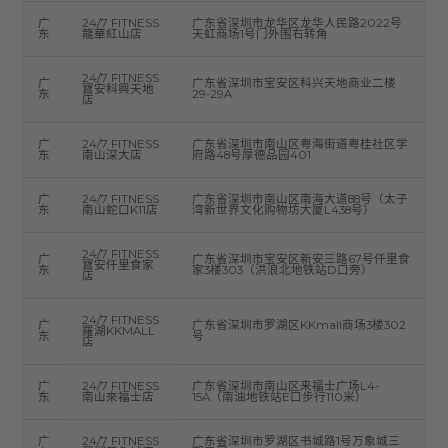
广
24/7 FITNESS
广东省深圳市龙华区龙华人民路2022号
东
龍華紅山店
天虹商场1号门外围右转角
24/7 FITNESS
广
广东省深圳市宝安区科兴天地商业二楼
寶安科興天地
东
29-29A
店
广
24/7 FITNESS
广东省深圳市南山区粤海街道粤桂社区学
东
南山深大店
府路48号厚德品园401
广
24/7 FITNESS
广东省深圳市南山区南海大道88号（太子
东
南山蛇口K11店
湾新世界文化购物坊大厦L438号）
24/7 FITNESS
广
广东省深圳市宝安区新安三路67号仟里食
寶安仟里食家
东
家3楼303（洪浪北地铁站D口旁）
店
24/7 FITNESS
广
广东省深圳市罗湖区KKmall商场3楼302
羅湖KKMALL
东
号
店
广
24/7 FITNESS
广东省深圳市南山区来福士广场L4-
东
南山來福士店
15A（南油地铁站E口步行110米）
广
24/7 FITNESS
广东省深圳市罗湖区书城路1号万象城三