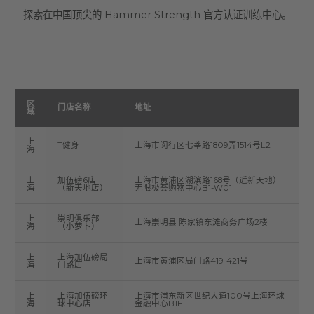
探索在中国顶尖的 Hammer Strength 官方认证训练中心。
区
门店名称
地址
域
上
T健身
上海市闵行区七莘路1809弄1514号L2
海
上
加伍磅6店
上海市黄浦区湖滨路168号（近新天地）
海
（新天地店）
无限极荟购物中心B1-W01
上
崇明俱乐部
上海崇明县 陈家镇东滩商务广场2楼
海
（小萝卜）
上
上海加伍磅局
上海市黄浦区局门路419-421号
海
门路店
上
上海加伍磅环
上海市浦东新区世纪大道100号上海环球
海
球中心店
金融中心B1F