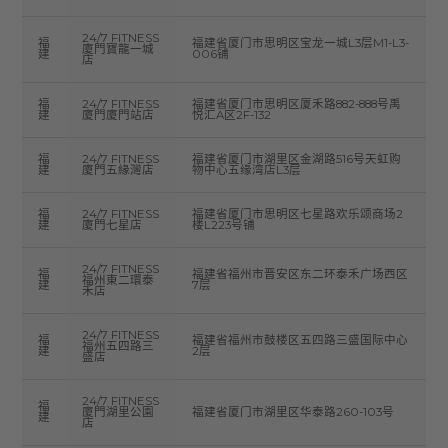
24/7 FITNESS
福
福建省厦门市思明区宝龙一城L3层M1-L3-
廈門寶龍一城
建
006铺
店
福
24/7 FITNESS
福建省厦门市思明区厦禾路882-888号禹
建
廈門廈門站店
悦汇A区2F-132
福
24/7 FITNESS
福建省厦门市湖里区金湖路516号天虹购
建
廈門五緣灣店
物中心五缘湾店L3层
福
24/7 FITNESS
福建省厦门市思明区七星路欢乐颂商场2
建
廈門七星店
楼L223号铺
24/7 FITNESS
福
福建省福州市晋安区东二环泰禾广场西区
福州東二環泰
建
7层
禾店
24/7 FITNESS
福
福建省福州市鼓楼区五四路三盛国际中心
福州五四路三
建
2层
盛店
24/7 FITNESS
福
廈門湖里公園
福建省厦门市湖里区华泰路260-103号
建
店