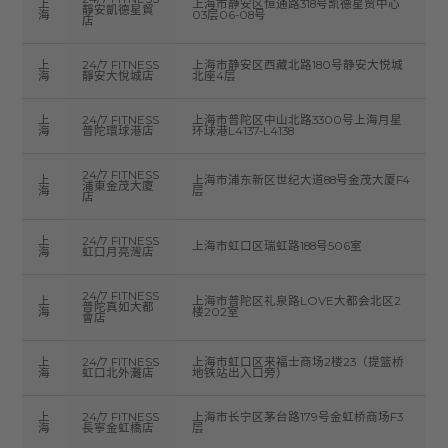
上
上海市静安区恒通路318号凯德星贸中心
靜安凱德星貿
海
03层06-08号
店
上
24/7 FITNESS
上海市静安区西藏北路180号静安大悦城
海
靜安大悅城店
北座4层
上
24/7 FITNESS
上海市普陀区中山北路3300号上海月星
海
普陀環球港店
环球港L4137-L4138
24/7 FITNESS
上
上海市浦东新区世纪大道88号金茂大厦F4
浦東金茂大廈
海
层
店
上
24/7 FITNESS
上海市虹口区瑞虹路188号506室
海
虹口月亮灣店
24/7 FITNESS
上
上海市普陀区礼泉路LOVE大都会北区2
普陀真如大都
海
楼202室
會店
上
24/7 FITNESS
上海市虹口区来福士商场2楼23（提篮桥
海
虹口北外灘店
地铁站出入口旁）
上
24/7 FITNESS
上海市长宁区茅台路179号金虹桥商场F3
海
長寧金虹橋店
层