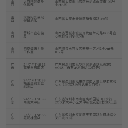
山
太原阳光健身
山西省太原市小店区长治路永康街103号
西
俱乐部
中梯5层
山
太原阳光皇冠
山西省太原市晋源区新晋祠路288号
西
假日酒店
山
晋城市壹心健
山西省晋城市城区开发区兰花路1103号壹
西
身
心教育培训学校5楼
山
阳泉海涛力量
山西阳泉市开发区宏苑一区2号楼2单元
西
工作室
102号
广
24/7 FITNESS
广东省深圳市龙华区民塘路玖龙荟3楼
东
龍華白石龍店
n063（白石龙地铁站C2口旁）
24/7 FITNESS
广
广东省深圳市福田区深南大道世纪汇五楼
福田華强北世
东
524（华强路地铁站出入口旁）
紀匯店
广
24/7 FITNESS
广东省深圳市南山区高新园站B口步行
东
南山大冲店
200米大冲小区大冲新城花园2栋2D三层
广
24/7 FITNESS
广东省深圳市罗湖区宝安南路与煤场路交
东
羅湖桂圓店
叉口北20米