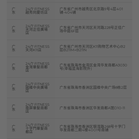
广
24/7 FITNESS
广东省广州市越秀区北京路9号4层401
东
越秀同慶坊店
铺-404铺
24/7 FITNESS
广
广东省广州市天河区天河路228号正佳广
天河正佳廣場
东
场中庭6F层
店
广
24/7 FITNESS
广东省广州市天河区K11购物艺术中心B2
东
天河K11店
层B211M+B211N
24/7 FITNESS
广
广东省珠海市金湾区金湾华发商都A3030
金灣華髮商都
东
号(幸福蓝海影院外)
店
24/7 FITNESS
广
國維中央廣場
广东省珠海市香洲区国维中央广场8栋2层
东
店
24/7 FITNESS
广
南屏華髮商都
广东省珠海市香洲区华发商都A馆D10-11
东
店
24/7 FITNESS
广
广东省珠海市香洲区银湾路268号十字门
十字門華髮商
东
华发商都二期4楼4001号商铺
都店