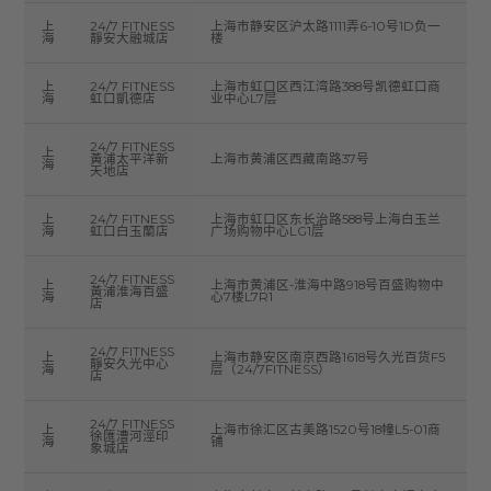
上
24/7 FITNESS
上海市静安区沪太路1111弄6-10号1D负一
海
靜安大融城店
楼
上
24/7 FITNESS
上海市虹口区西江湾路388号凯德虹口商
海
虹口凱德店
业中心L7层
24/7 FITNESS
上
黃浦太平洋新
上海市黄浦区西藏南路37号
海
天地店
上
24/7 FITNESS
上海市虹口区东长治路588号上海白玉兰
海
虹口白玉蘭店
广场购物中心LG1层
24/7 FITNESS
上
上海市黄浦区-淮海中路918号百盛购物中
黃浦淮海百盛
海
心7楼L7R1
店
24/7 FITNESS
上
上海市静安区南京西路1618号久光百货F5
靜安久光中心
海
层（24/7FITNESS）
店
24/7 FITNESS
上
上海市徐汇区古美路1520号18幢L5-01商
徐匯漕河涇印
海
铺
象城店