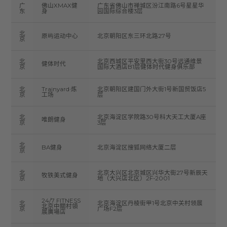
广
佛山XMAX健
广东省佛山市禅城区汾江南路6号星星华
东
身
园国际综合楼3层
北
原屿运动中心
北京朝阳区东三环北路27号
京
北
北京西城区平安里西大街30号远通维景
健体时代
京
国际大酒店B1层健体时代健身俱乐部
北
Trainyard·炼
北京朝阳区建国门外大街1号新国贸饭店5
京
工场
层
北
北京海淀区学院路30号科大天工大厦A座
唯朗健身
京
3层
北
BA健身
北京海淀区搜狐网络大厦二层
京
北
北京大兴区北京城区兴华大街27号新辰天
牧铁美式健身
京
地（大兴店北区）2F-2001
24/7 FITNESS
北
北京海淀区丹棱街甲1号北京中关村领展
北京中關村領
京
广场F2层
展廣場店