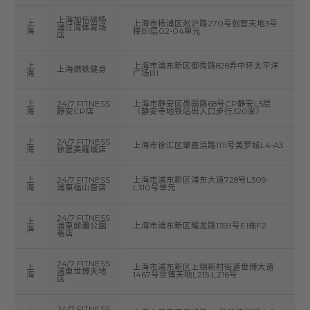
上海加伍磅杨
上
上海市杨浦区淞沪路270号创智天地3号
浦江湾体育场
海
楼B1层02-04单元
店
上
上海市浦东新区御秀路828弄中环太平洋
上海燃铁健身
海
广场B1
上
24/7 FITNESS
上海市静安区愚园路68号CP静安L5层
海
靜安CP店
（静安寺地铁站出入口步行320米）
上
24/7 FITNESS
上海市徐汇区肇嘉浜路1111号美罗城L4-A3
海
徐匯美羅城店
上
24/7 FITNESS
上海市浦东新区浦东大道728号L309-
海
浦東福山薈店
L310号单元
24/7 FITNESS
上
浦東前灘公園
上海市浦东新区耀龙路1359号E1栋F2
海
巷店
24/7 FITNESS
上
上海市浦东新区上钢新村街道世博大道
浦東世博天地
海
1467号世博天地L215-L216号
店
24/7 FITNESS