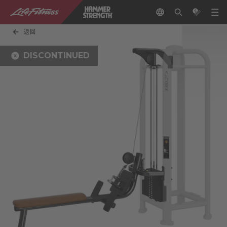
返回
DISCONTINUED