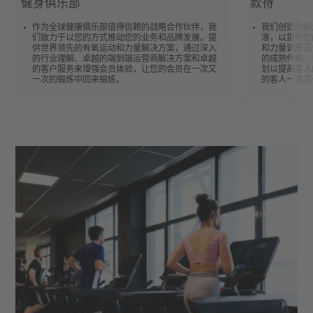
健身俱乐部
款待
作为全球健康俱乐部值得信赖的战略合作伙伴，我
我们创造的锻
们致力于以您的方式推动您的业务和品牌发展。提
准，以提升您
供世界领先的有氧运动和力量解决方案，通过深入
和力量训练设
的行业理解、卓越的端到端运营商解决方案和卓越
的成熟传统，
的客户服务来增强会员体验，让您的会员在一次又
划以提高客人
一次的锻炼中回来锻炼。
的客人一次又