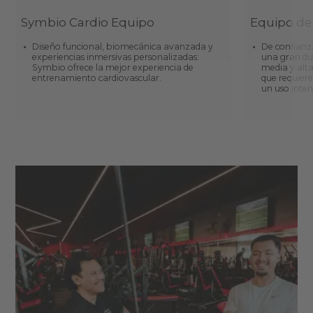
Symbio Cardio Equipo
Equipo de 
Diseño funcional, biomecánica avanzada y
De confianza
experiencias inmersivas personalizadas:
una gran du
Symbio ofrece la mejor experiencia de
media y alta
entrenamiento cardiovascular.
que requier
un uso inten