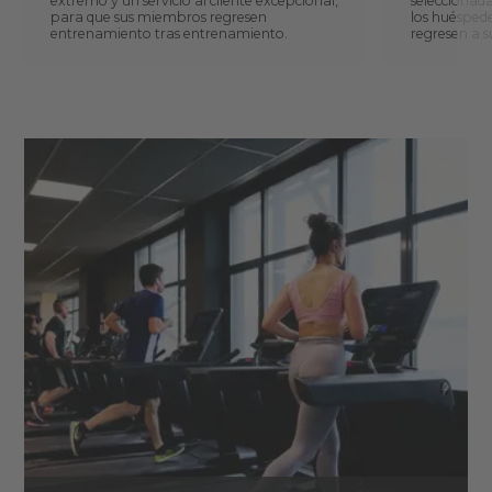
extremo y un servicio al cliente excepcional,
seleccionada
para que sus miembros regresen
los huésped
entrenamiento tras entrenamiento.
regresen a s