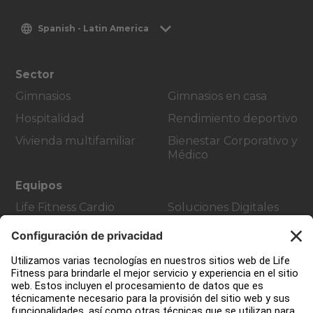
Spanish - Latin America
Sector
Gimnasios
Gimnasios en casa
Hospitalidad
Rendimiento deportivo
Vivienda multifamiliar
Bienestar Corporativo y
Médico
Equipos
Life Fitness Cardio
Soluciones Digitales
Strength Training
Atmos Cardio
Equipment
Accessories
Atención al Cliente
Design de gimnasio