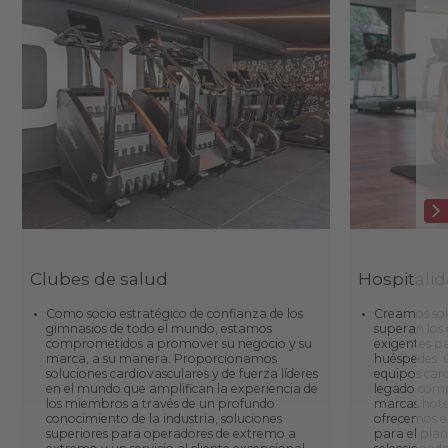
Clubes de salud
Hospitali
Como socio estratégico de confianza de los
Creamos sol
gimnasios de todo el mundo, estamos
superan los
comprometidos a promover su negocio y su
exigentes pa
marca, a su manera. Proporcionamos
huéspedes. 
soluciones cardiovasculares y de fuerza líderes
equipos card
en el mundo que amplifican la experiencia de
legado comp
los miembros a través de un profundo
marcas hotele
conocimiento de la industria, soluciones
ofrecemos e
superiores para operadores de extremo a
para el pla