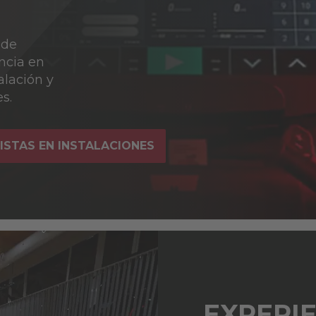
 de
ncia en
alación y
s.
ISTAS EN INSTALACIONES
EXPERI