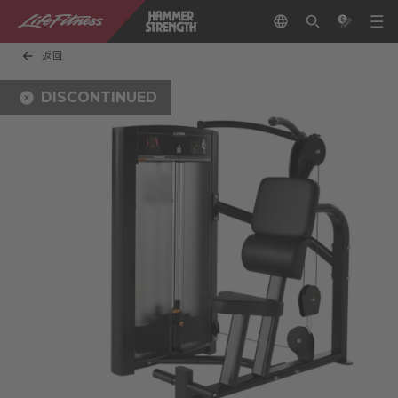
返回
DISCONTINUED