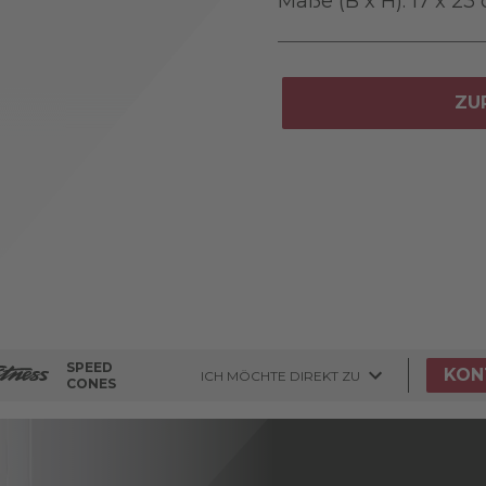
Maße (B x H): 17 x 23
ZU
SPEED
KON
ICH MÖCHTE DIREKT ZU
CONES