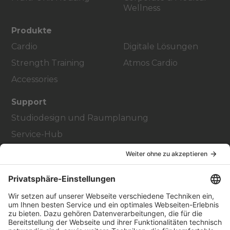
Wellness
Produkte
Cardio
Digitale Lösungen
Strength Training
Atmos Cardio
Accessories
Support
Studiodesign und Raumplanung
Service-Hub
Education Hub
Über
Vertriebspartner finden
Stores Finden
Rechtlich