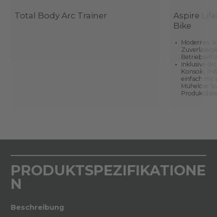
Total Body Arc Trainer
Aspire Lif
Bike
Modernes, s
Zuverlässig
Betriebseffi
Inklusive de
Konsole, mit
einfach mit
Mühelose So
Produktdate
PRODUKTSPEZIFIKATIONE
N
Beschreibung