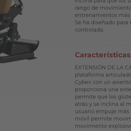
inclina para que los
rango de movimiento a
entrenamientos más co
Se ha diseñado para r
controlada.
Características
EXTENSIÓN DE LA C
plataforma articulad
Cybex con un asiento
proporciona una exte
permite que los glút
atrás y se inclina al
usuario empuje más ar
móvil permite movimi
movimiento explosivo 