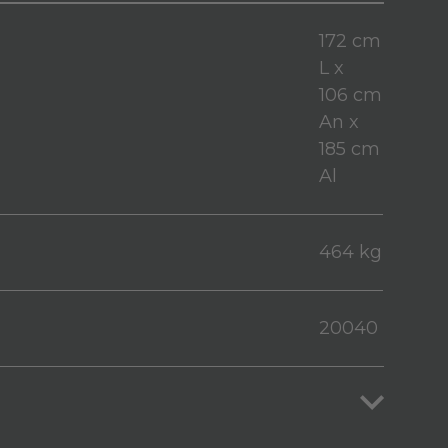
172 cm
L x
106 cm
An x
185 cm
Al
464 kg
20040