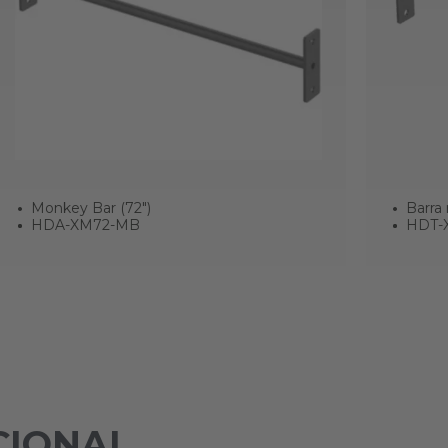
Monkey Bar (72")
Barra 
HDA-XM72-MB
HDT-
CIONAL