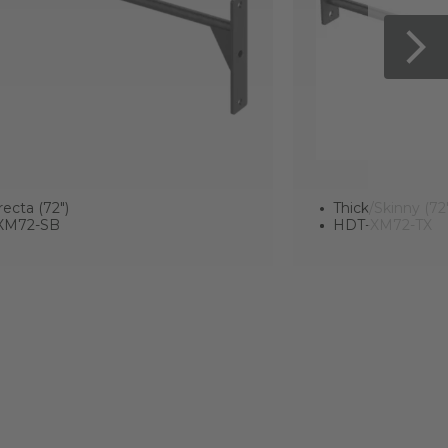
recta (72")
Thick/Skinny (72"
XM72-SB
HDT-XM72-TX