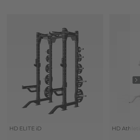
HD ELITE iD
HD Athleti