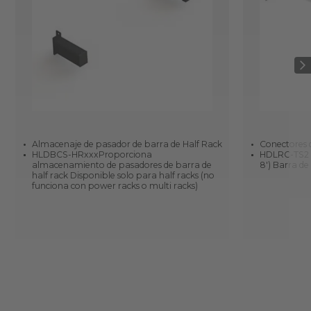
Almacenaje de pasador de barra de Half Rack
Conectores 
HLDBCS-HRxxxProporciona
HDLRC-TS2 lo
almacenamiento de pasadores de barra de
8') Barra de
half rack Disponible solo para half racks (no
funciona con power racks o multi racks)