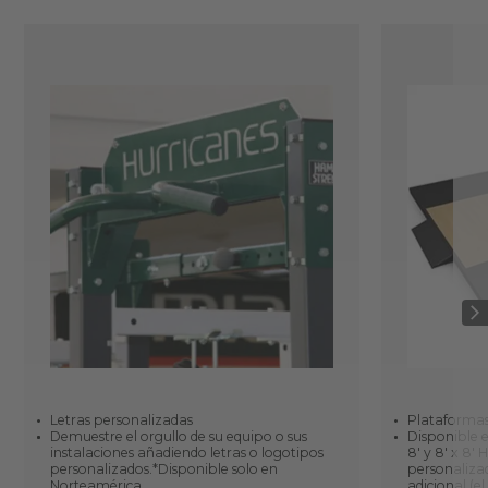
Letras personalizadas
Plataforma
Demuestre el orgullo de su equipo o sus
Disponible en
instalaciones añadiendo letras o logotipos
8' y 8' x 8'
personalizados.*Disponible solo en
personaliza
Norteamérica
adicional (