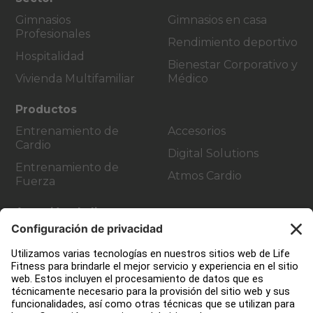
Gimnasios
Gimnasios en casa
Profesionales
Rendimiento deportivo
Hospitalidad
Bienestar Corporativo y
Vivienda Multifamiliar
Médico
Productos
Entrenamiento de
Accesorios
Cardio
Digital Solutions
Entrenamiento de
Atmos Cardio
Fuerza
Atención al cliente
Diseño de instalaciones de fitness
Centro de servicios
Centro de Educación
Quiénes somos