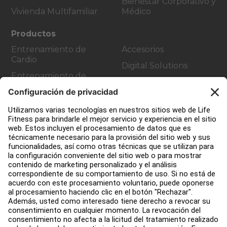
Bienestar Corporativo y
Vivienda Multifamiliar
Médico
Productos
Entrenamiento de
Accesorios
Cardio
Digital Solutions
Entrenamiento de
Atmos Cardio
Fuerza
Atención al cliente
Diseño de instalaciones de fitness
Centro de servicios
Centro de Educación
Quiénes somos
Buscar un distribuidor
Encuentra una tienda