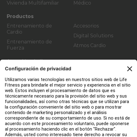
Vivienda Multifamiliar
Médico
Productos
Entrenamiento de
Accesorios
Cardio
Digital Solutions
Entrenamiento de
Atmos Cardio
Fuerza
Atención al cliente
Diseño de instalaciones de fitness
Centro de servicios
Centro de Educación
Quiénes somos
Buscar un distribuidor
Encuentra una tienda
Legal