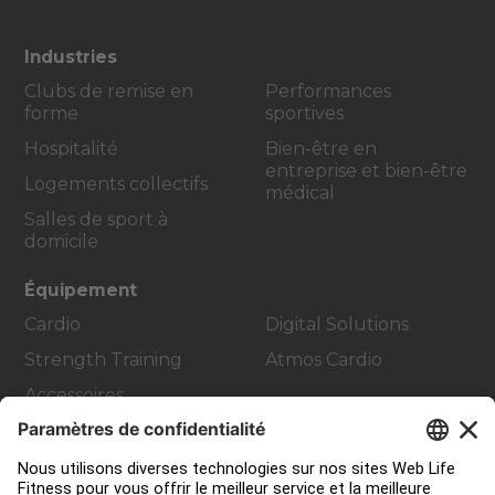
Industries
Clubs de remise en
Performances
forme
sportives
Hospitalité
Bien-être en
entreprise et bien-être
Logements collectifs
médical
Salles de sport à
domicile
Équipement
Cardio
Digital Solutions
Strength Training
Atmos Cardio
Accessoires
Contact Service
Aménagement de club