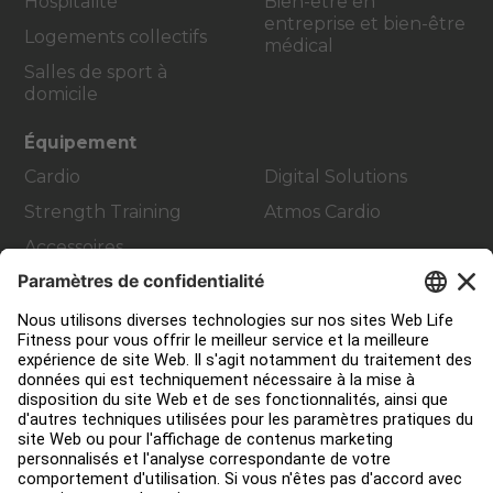
Hospitalité
Bien-être en
entreprise et bien-être
Logements collectifs
médical
Salles de sport à
domicile
Équipement
Cardio
Digital Solutions
Strength Training
Atmos Cardio
Accessoires
Contact Service
Aménagement de club
Centre de services
Centre d’éducation
Environ
Trouver un distributeur