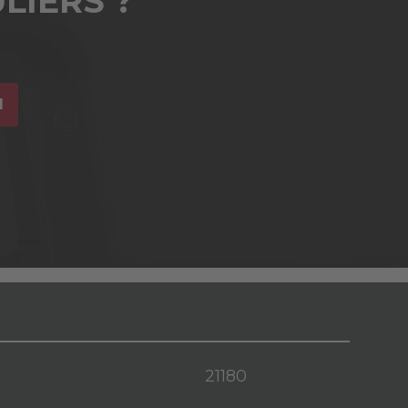
LIERS ?
I
21180