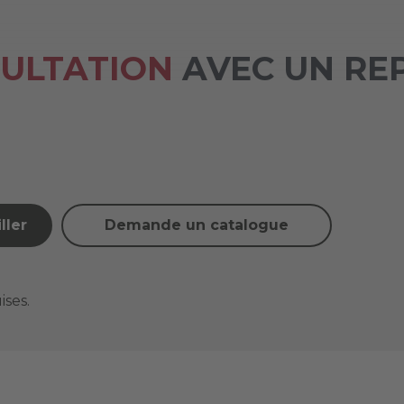
SULTATION
AVEC UN RE
ller
Demande un catalogue
ises.