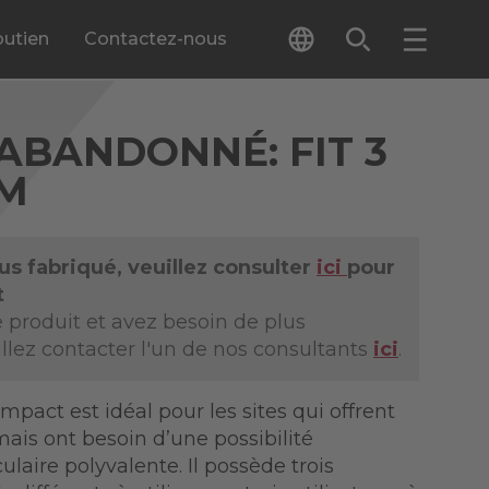
outien
Contactez-nous
ABANDONNÉ: FIT 3
YM
lus fabriqué, veuillez consulter
ici
pour
t
 produit et avez besoin de plus
illez contacter l'un de nos consultants
ici
.
mpact est idéal pour les sites qui offrent
ais ont besoin d’une possibilité
aire polyvalente. Il possède trois