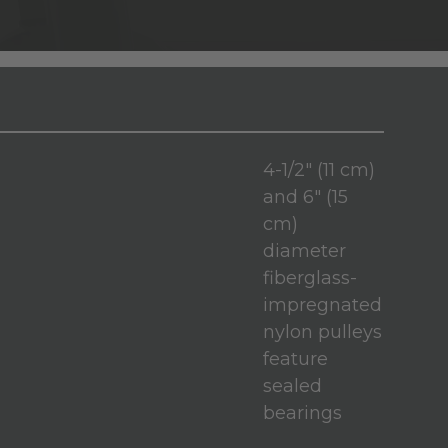
4-1/2" (11 cm)
and 6" (15
cm)
diameter
fiberglass-
impregnated
nylon pulleys
feature
sealed
bearings