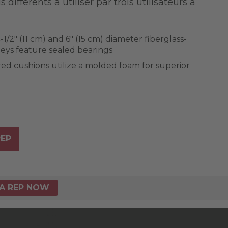
ifférents à utiliser par trois utilisateurs à
-1/2" (11 cm) and 6" (15 cm) diameter fiberglass-
eys feature sealed bearings
d cushions utilize a molded foam for superior
REP
A REP NOW