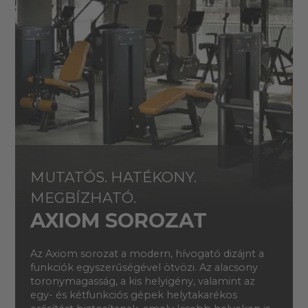
MUTATÓS. HATÉKONY.
MEGBÍZHATÓ.
AXIOM SOROZAT
Az Axiom sorozat a modern, hívogató dizájnt a
funkciók egyszerűségével ötvözi. Az alacsony
toronymagasság, a kis helyigény, valamint az
egy- és kétfunkciós gépek helytakarékos