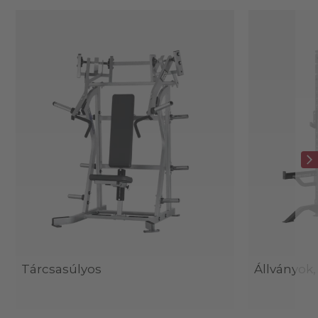
Tárcsasúlyos
Állványok,