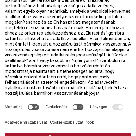
Oktatási központ
Rólunk
Forgalmazó keresése
Üzletek keresése
Jogi információk
Hozzáférhetőség
Bejelentkezés a Facility Connect
Értékesítési képviselő felkeresése