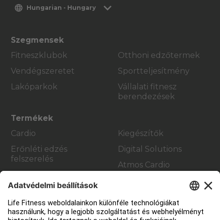
Hungarian - Hungary
Szegmensek
Fitneszklubok
Otthoni edzőtermek
Vendégszeretet
Sportteljesítmény
Lakóparkok
Vállalati fitnesz
berendezések
Termékek
Cardio
Kiegészítők
Erőnléti edzés
Digital Solutions
felszerelés
Atmos Cardio
Segítség
Edzőterem berendezés
Szolgáltatási központ