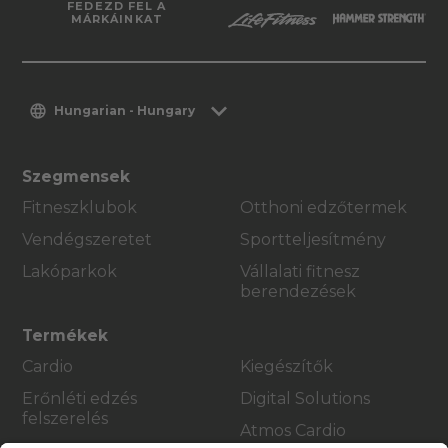
FEDEZD FEL A
MÁRKÁINKAT
Hungarian - Hungary
Szegmensek
Fitneszklubok
Otthoni edzőtermek
Vendégszeretet
Sportteljesítmény
Lakóparkok
Vállalati fitnesz
berendezések
Termékek
Cardio
Kiegészítők
Erőnléti edzés
Digital Solutions
felszerelés
Atmos Cardio