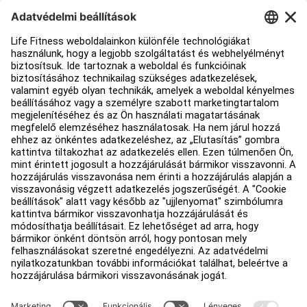
Segítség
Edzőterem berendezés
Szolgáltatási központ
Oktatási központ
Rólunk
Forgalmazó keresése
Üzletek keresése
Jogi információk
Hozzáférhetőség
Bejelentkezés a Facility Connect