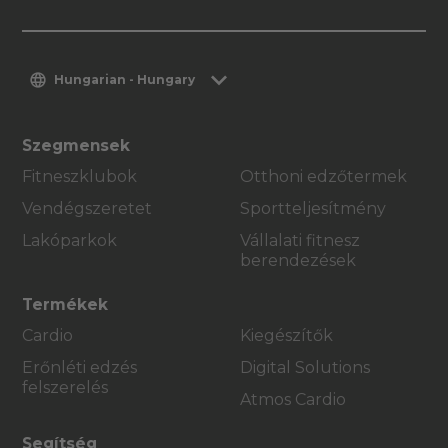
Hungarian - Hungary
Szegmensek
Fitneszklubok
Otthoni edzőtermek
Vendégszeretet
Sportteljesítmény
Lakóparkok
Vállalati fitnesz
berendezések
Termékek
Cardio
Kiegészítők
Erőnléti edzés
Digital Solutions
felszerelés
Atmos Cardio
Segítség