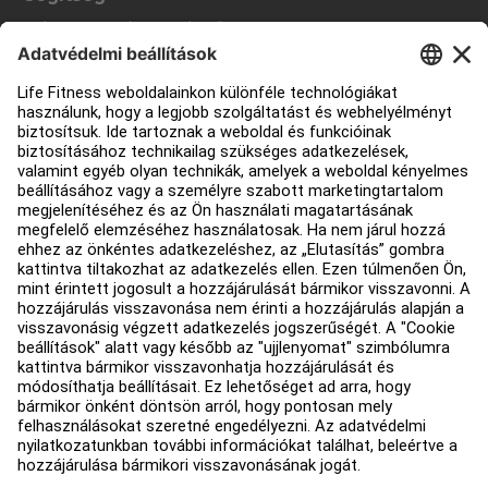
Edzőterem berendezés
Szolgáltatási központ
Oktatási központ
Rólunk
Forgalmazó keresése
Üzletek keresése
Jogi információk
Hozzáférhetőség
Bejelentkezés a Facility Connect