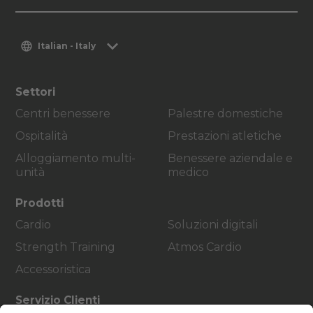
Italian - Italy
Settori
Centri benessere
Palestre domestiche
Ospitalità
Prestazioni atletiche
Alloggiamento multi-
Benessere aziendale e
unità
medico
Prodotti
Cardio
Soluzioni digitali
Strength Training
Atmos Cardio
Accessoristica
Servizio Clienti