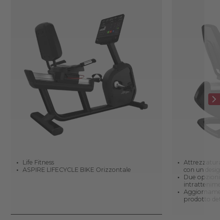
Life Fitness
Attrezzatura
ASPIRE LIFECYCLE BIKE Orizzontale
con un desi
Due opzioni 
intrattenime
Aggiornamen
prodotto det