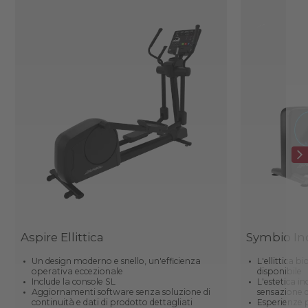
Aspire Ellittica
Symbio Incl
Un design moderno e snello, un'efficienza
L'ellittica
operativa eccezionale
disponibile
Include la console SL
L'estetica i
Aggiornamenti software senza soluzione di
sensazione
continuità e dati di prodotto dettagliati
Esperienze p