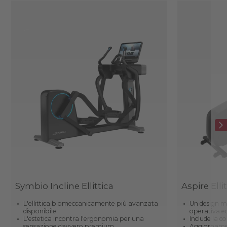
Symbio Incline Ellittica
Aspire Elli
L'ellittica biomeccanicamente più avanzata
Un design mo
disponibile
operativa e
L'estetica incontra l'ergonomia per una
Include la c
sensazione davvero premium
Aggiornamen