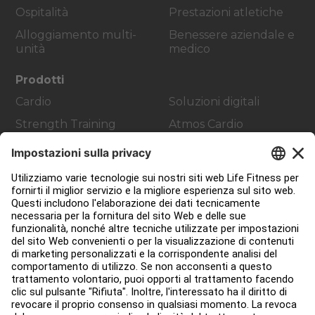
Ospitalità
Prestazioni atletiche
Alloggiamento multi-
Benessere aziendale e
unità
medico
Prodotti
Cardio
Soluzioni digitali
Strength Training
Atmos Cardio
Accessoristica
Servizio Clienti
Progettazione strutture
Hub di servizio
Hub per l'istruzione
Circa
Trova un distributore