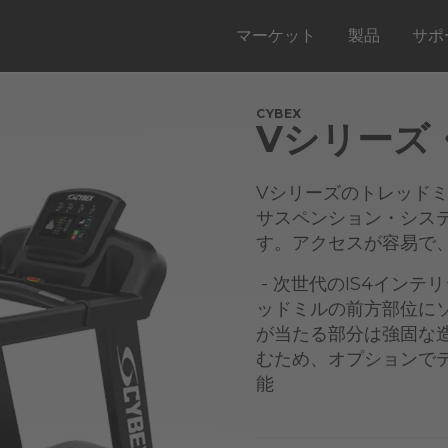
マーケット
製品
サポ
CYBEX
Vシリーズ
Vシリーズのトレッドミ
サスペンション・シス
す。アクセスが容易で
- 次世代のIS4イン
ッドミルの前方部位に
が当たる部分は強固な造
むため、オプションで
能