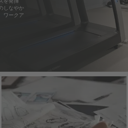
スを発揮
のしなやか
、ワークア