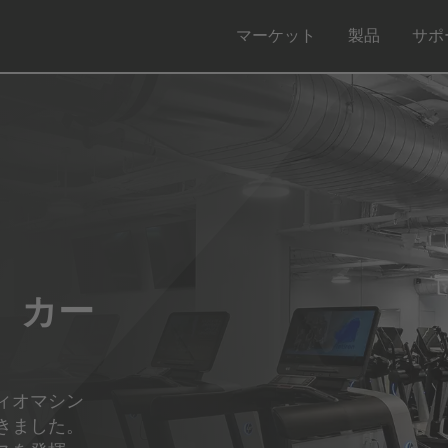
マーケット
製品
サポ
 カー
ィオマシン
きました。