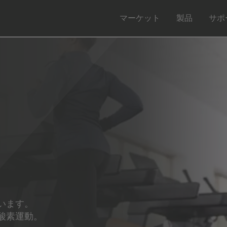
マーケット
製品
サポ
います。
酸素運動。