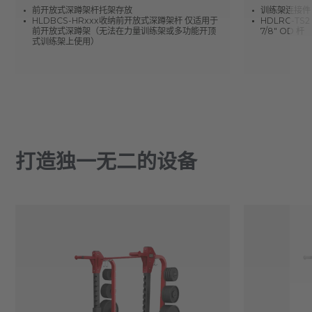
前开放式深蹲架杆托架存放
训练架连接件
HLDBCS-HRxxx收纳前开放式深蹲架杆 仅适用于
HDLRC-TS2 种
前开放式深蹲架（无法在力量训练架或多功能开顶
7/8" OD 杆
式训练架上使用）
打造独一无二的设备