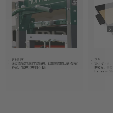
定制刻字
平台
通过添加定制刻字或徽标，以彰显您团队或设施的
提供 4' x 8'
骄傲。*仅在北美地区可用
制徽标，需要
Hammer S