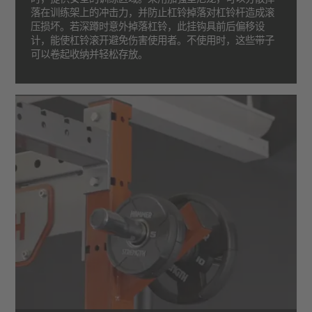
落在训练架上的冲击力，并防止杠铃掉落对杠铃杆造成滚
压损坏。若深蹲时意外掉落杠铃，此挂钩具前后偏移设
计，能使杠铃滚开避免伤害使用者。不使用时，这些带子
可以卷起收纳并轻松存放。