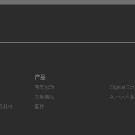
产品
有氧运动
Digital So
力量训练
Atmos有
身器材
配件