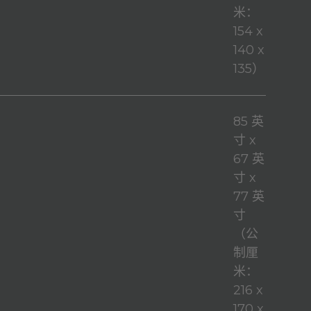
米：
154 x
140 x
135）
85 英
寸 x
67 英
寸 x
77 英
寸
（公
制厘
米：
216 x
170 x