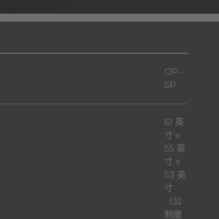
OP-
SP
61 英
寸 x
55 英
寸 x
53 英
寸
（公
制厘