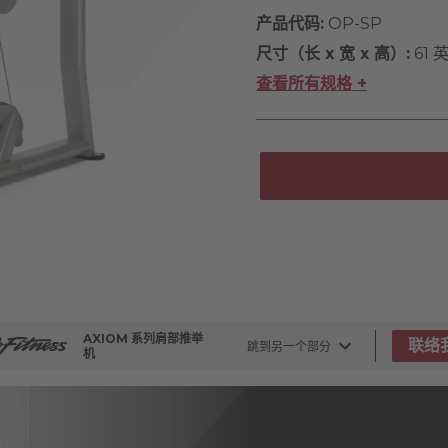
产品代码:
OP-SP
尺寸（长 x 宽 x 高）:
61 
查看所有规格 +
AXIOM 系列肩部推举
联络
跳到另一个部分
机