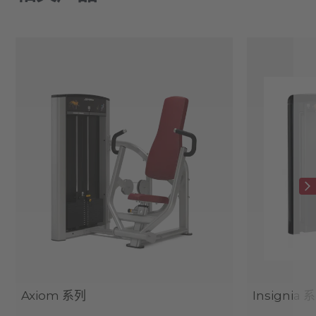
Axiom 系列
Insignia 